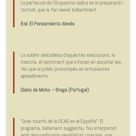
La perfecció de l’Orquestra radica en la preparació i
l’estudi, que la fan reeixir brillantment.
B.M. El Pensamiento Alavés
La sublim delicadesa d’aquestes execucions, la
mestria, el sentiment que infonen en escoltar-les,
féu que el públic prorrompés en entusiastes
aplaudiments.
Diario de Minho – Braga (Portugal)
“Gran triunfo de la OCAB en el Español”. El
programa, bellament suggestiu, fou interpretat
amb depuradíssima sensibilitat i precisió, que