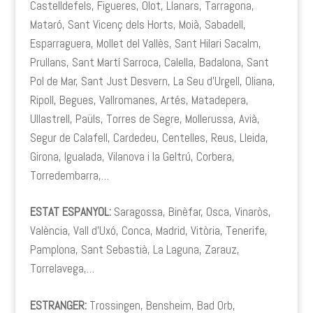
Castelldefels, Figueres, Olot, Llanars, Tarragona,
Mataró, Sant Vicenç dels Horts, Moià, Sabadell,
Esparraguera, Mollet del Vallès, Sant Hilari Sacalm,
Prullans, Sant Martí Sarroca, Calella, Badalona, Sant
Pol de Mar, Sant Just Desvern, La Seu d’Urgell, Oliana,
Ripoll, Begues, Vallromanes, Artés, Matadepera,
Ullastrell, Paüls, Torres de Segre, Mollerussa, Avià,
Segur de Calafell, Cardedeu, Centelles, Reus, Lleida,
Girona, Igualada, Vilanova i la Geltrú, Corbera,
Torredembarra,…
ESTAT ESPANYOL:
Saragossa, Binèfar, Osca, Vinaròs,
València, Vall d’Uxó, Conca, Madrid, Vitòria, Tenerife,
Pamplona, Sant Sebastià, La Laguna, Zarauz,
Torrelavega,…
ESTRANGER:
Trossingen, Bensheim, Bad Orb,