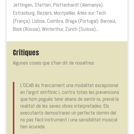
Jettingen, Stetten, Plattenhardt (Alemanya);
Estrasburg, Beziers, Montpellier, Arles-sur-Tech
(França); Lisboa, Coimbra, Braga (Portugal); Barnaul,
Biisk (Rússia); Winterthur, Zúrich (Suïssa),…
Crítiques
Algunes coses que s’han dit de nosaltres:
L’OCAB és francament una modalitat excepcional
en l’argot simfònic i, contra totes les prevencions
que hom pogués tenir abans de sentir-la, preval la
realitat de les seves obres interpretades. Els
executants demostraren un perfecte domini del
no pas fàcil instrument i una sensibilitat musical
ben acurada.