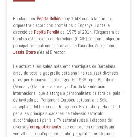
Fundada per
Pepita Sellés
l’any 1948 com a la primera
orquestra d’acordions cromàtics d’Espanya, i sota la
direcció de
Pepita Perelló
del 1975 al 2014, l’Orquestra de
Cambra d’Acordions de Barcelona (OCAB) té com a objectiu
principal l’ennobliment constant de l’acordió. Actualment
Jesús Otero
n’és el Director.
Ha actuat a les sales més emblemàtiques de Barcelona,
arreu de tota la geografia catalana i ha realitzat diverses
gires per Espanya i l’estranger. El 1986 rep a Bensheim
(Alemanya) la primera ensenya d’or de la Federació
Internacional, que s’atorga a personalitats de fora del país, i
és invitada pel Parlament Europeu actuant a la Sala
Josephine del Palau de l’Orangerie d’Estrasburg. Ha actuat
per a les principals cadenes de televisió estatals i
autonòmiques i per a la TV estatal russa, i disposa de
diversos
enregistraments
que comprenen un amplíssim
ventall d’obres d’èpoques, àmbit geogràfic i estils molt