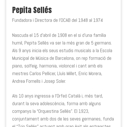
Pepita Sellés
Fundadora i Directora de l’OCAB del 1948 al 1974
Nascuda el 15 d’abril de 1908 en el si d’una família
humil, Pepita Sellés va ser la més gran de 5 germans.
Als 9 anys inicia els seus estudis musicals a la Escola
Municipal de Música de Barcelona, on rep formació de
piano, solfeig, harmonia, violoncel i cant amb els
mestres Carlos Pellicer, Lluís Millet, Enric Morera,
Andrea Fornells i Josep Soler.
Als 10 anys ingressa a l’Orfeó Català i, més tard,
durant la seva adolescència, forma amb alguns
companys la “Orquestina Sellés”. El 1923,
conjuntament amb dos de les seves germanes, funda
el “Trio Sellés” actuant amb gran èxit als entreactes