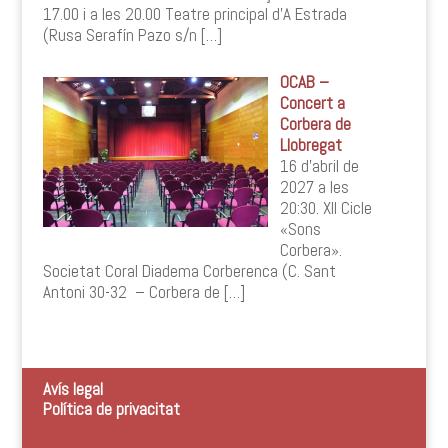
17.00 i a les 20.00 Teatre principal d’A Estrada
(Rusa Serafín Pazo s/n
[…]
OCAB –
Concert a
Corbera de
Llobregat
16 d’abril de
2027 a les
20:30. XII Cicle
«Sons
Corbera».
Societat Coral Diadema Corberenca (C. Sant
Antoni 30-32 – Corbera de
[…]
Avís legal
Política de privacitat