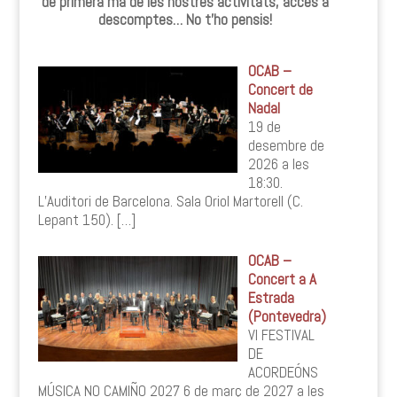
de primera mà de les nostres activitats, accés a
descomptes… No t’ho pensis!
OCAB –
Concert de
Nadal
19 de
desembre de
2026 a les
18:30.
L’Auditori de Barcelona. Sala Oriol Martorell (C.
Lepant 150).
[…]
OCAB –
Concert a A
Estrada
(Pontevedra)
VI FESTIVAL
DE
ACORDEÓNS
MÚSICA NO CAMIÑO 2027 6 de març de 2027 a les